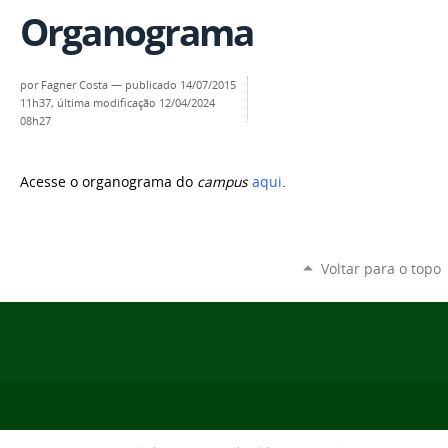
Organograma
por
Fagner Costa
—
publicado
14/07/2015
11h37,
última modificação
12/04/2024
08h27
Acesse o organograma do
campus
aqui
.
Voltar para o topo