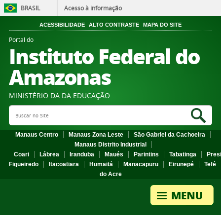
BRASIL
Acesso à informação
ACESSIBILIDADE
ALTO CONTRASTE
MAPA DO SITE
Portal do
Instituto Federal do
Amazonas
MINISTÉRIO DA DA EDUCAÇÃO
Search Site
Sea
Manaus Centro
Manaus Zona Leste
São Gabriel da Cachoeira
Manaus Distrito Industrial
Coari
Lábrea
Iranduba
Maués
Parintins
Tabatinga
Pres
Figueiredo
Itacoatiara
Humaitá
Manacapuru
Eirunepé
Tefé
do Acre