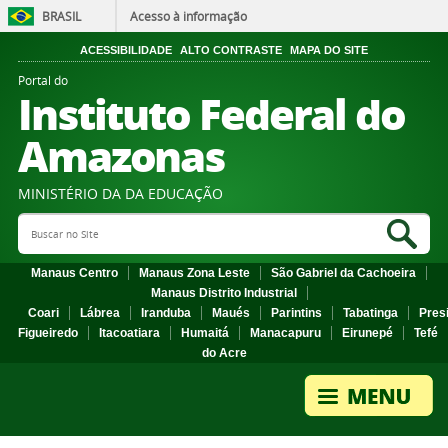
BRASIL
Acesso à informação
ACESSIBILIDADE
ALTO CONTRASTE
MAPA DO SITE
Portal do
Instituto Federal do
Amazonas
MINISTÉRIO DA DA EDUCAÇÃO
Search Site
Sea
Manaus Centro
Manaus Zona Leste
São Gabriel da Cachoeira
Manaus Distrito Industrial
Coari
Lábrea
Iranduba
Maués
Parintins
Tabatinga
Pres
Figueiredo
Itacoatiara
Humaitá
Manacapuru
Eirunepé
Tefé
do Acre