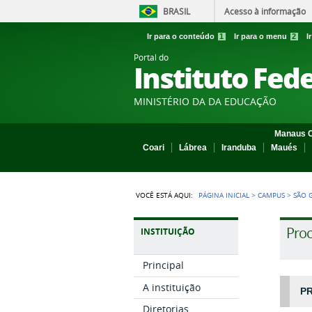
BRASIL
Acesso à informação
Ir para o conteúdo
1
Ir para o menu
2
I
Portal do
Instituto Fed
MINISTÉRIO DA DA EDUCAÇÃO
Manaus C
Coari
Lábrea
Iranduba
Maués
VOCÊ ESTÁ AQUI:
PÁGINA INICIAL
>
CAMPUS
>
SÃO 
Proc
INSTITUIÇÃO
Principal
A instituição
PR
Diretorias