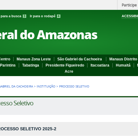
Participe
r para a busca
3
Ir para o rodapé
4
ACESSIBI
eral do Amazonas
entro
Manaus Zona Leste
São Gabriel da Cachoeira
Manaus Distrito 
Parintins
Tabatinga
Presidente Figueiredo
Itacoatiara
Humaitá
Acre
GABRIEL DA CACHOEIRA
>
INSTITUIÇÃO
>
PROCESSO SELETIVO
esso Seletivo
OCESSO SELETIVO 2025-2