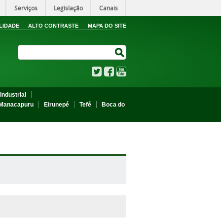
Serviços
Legislação
Canais
LIDADE
ALTO CONTRASTE
MAPA DO SITE
Search Site
Search Site
Twitter
Facebook
YouTube
Industrial
Manacapuru
Eirunepé
Tefé
Boca do