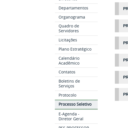
Departamentos
PR
Organograma
Quadro de
PR
Servidores
Licitações
P
Plano Estratégico
Calendário
PR
Acadêmico
Contatos
PR
Boletins de
Serviços
PR
Protocolo
Processo Seletivo
E-Agenda -
Diretor Geral
PSS PROFESSOR