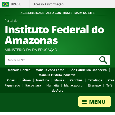
BRASIL
Acesso à informação
ACESSIBILIDADE
ALTO CONTRASTE
MAPA DO SITE
Portal do
Instituto Federal do
Amazonas
MINISTÉRIO DA DA EDUCAÇÃO
Search Site
Sea
Manaus Centro
Manaus Zona Leste
São Gabriel da Cachoeira
Manaus Distrito Industrial
Coari
Lábrea
Iranduba
Maués
Parintins
Tabatinga
Pres
Figueiredo
Itacoatiara
Humaitá
Manacapuru
Eirunepé
Tefé
do Acre