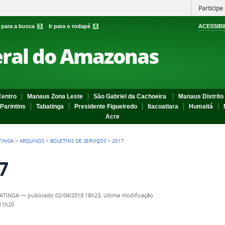
Participe
r para a busca
3
Ir para o rodapé
4
ACESSIBI
eral do Amazonas
entro
Manaus Zona Leste
São Gabriel da Cachoeira
Manaus Distrito 
Parintins
Tabatinga
Presidente Figueiredo
Itacoatiara
Humaitá
Acre
TINGA
>
ARQUIVOS
>
BOLETINS DE SERVIÇOS
>
2017
7
BATINGA
—
publicado
02/04/2019 18h23,
última modificação
 11h20