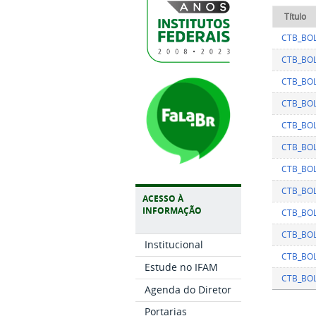
Título
CTB_BOL
CTB_BOL
CTB_BOL
CTB_BOLE
CTB_BOL
CTB_BOL
CTB_BOL
CTB_BOL
ACESSO À
INFORMAÇÃO
CTB_BOL
CTB_BOL
Institucional
CTB_BOL
Estude no IFAM
CTB_BOL
Agenda do Diretor
Portarias