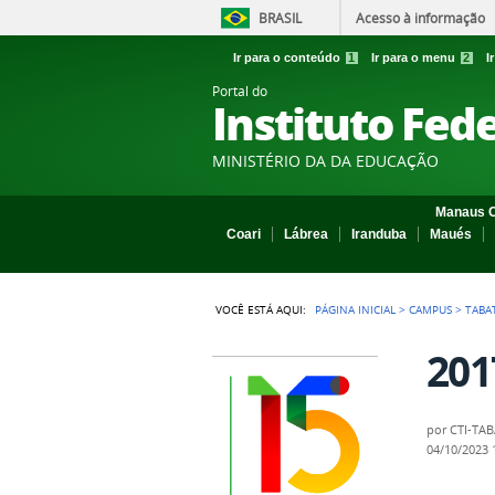
BRASIL
Acesso à informação
Ir para o conteúdo
1
Ir para o menu
2
I
Portal do
Instituto Fed
MINISTÉRIO DA DA EDUCAÇÃO
Manaus C
Coari
Lábrea
Iranduba
Maués
VOCÊ ESTÁ AQUI:
PÁGINA INICIAL
>
CAMPUS
>
TABA
201
por
CTI-TA
04/10/2023