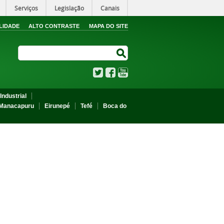
Serviços
Legislação
Canais
LIDADE
ALTO CONTRASTE
MAPA DO SITE
Search Site
Search Site
Twitter
Facebook
YouTube
Industrial
Manacapuru
Eirunepé
Tefé
Boca do