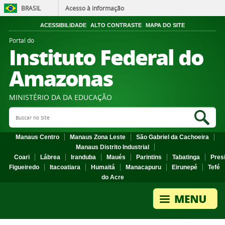
BRASIL
Acesso à informação
ACESSIBILIDADE
ALTO CONTRASTE
MAPA DO SITE
Portal do
Instituto Federal do
Amazonas
MINISTÉRIO DA DA EDUCAÇÃO
Search Site
Sea
Manaus Centro
Manaus Zona Leste
São Gabriel da Cachoeira
Manaus Distrito Industrial
Coari
Lábrea
Iranduba
Maués
Parintins
Tabatinga
Pres
Figueiredo
Itacoatiara
Humaitá
Manacapuru
Eirunepé
Tefé
do Acre