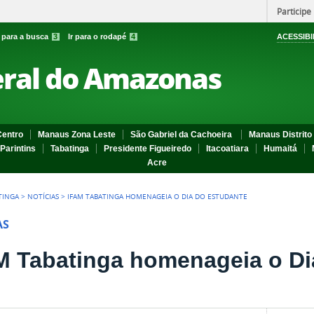
Participe
r para a busca
3
Ir para o rodapé
4
ACESSIBI
eral do Amazonas
entro
Manaus Zona Leste
São Gabriel da Cachoeira
Manaus Distrito 
Parintins
Tabatinga
Presidente Figueiredo
Itacoatiara
Humaitá
Acre
TINGA
>
NOTÍCIAS
>
IFAM TABATINGA HOMENAGEIA O DIA DO ESTUDANTE
AS
M Tabatinga homenageia o Di