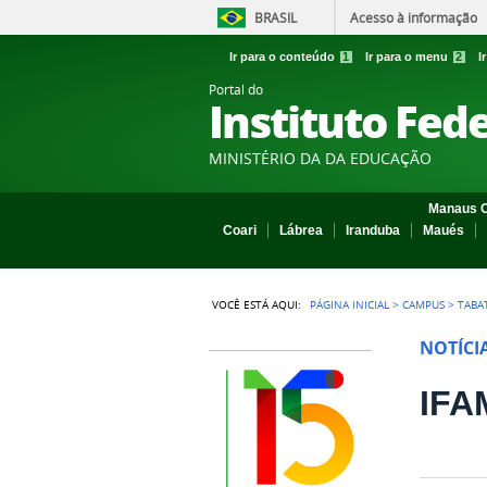
BRASIL
Acesso à informação
Ir para o conteúdo
1
Ir para o menu
2
I
Portal do
Instituto Fed
MINISTÉRIO DA DA EDUCAÇÃO
Manaus C
Coari
Lábrea
Iranduba
Maués
VOCÊ ESTÁ AQUI:
PÁGINA INICIAL
>
CAMPUS
>
TABA
NOTÍCI
IFA