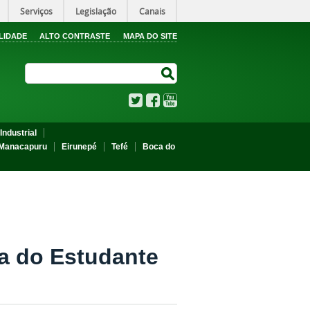
Serviços
Legislação
Canais
LIDADE
ALTO CONTRASTE
MAPA DO SITE
Search Site
Search Site
Twitter
Facebook
YouTube
Industrial
Manacapuru
Eirunepé
Tefé
Boca do
a do Estudante