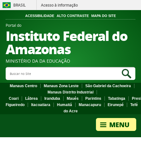
BRASIL
Acesso à informação
ACESSIBILIDADE
ALTO CONTRASTE
MAPA DO SITE
Portal do
Instituto Federal do
Amazonas
MINISTÉRIO DA DA EDUCAÇÃO
Search Site
Sea
Manaus Centro
Manaus Zona Leste
São Gabriel da Cachoeira
Manaus Distrito Industrial
Coari
Lábrea
Iranduba
Maués
Parintins
Tabatinga
Pres
Figueiredo
Itacoatiara
Humaitá
Manacapuru
Eirunepé
Tefé
do Acre