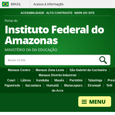
BRASIL
Acesso à informação
ACESSIBILIDADE
ALTO CONTRASTE
MAPA DO SITE
Portal do
Instituto Federal do
Amazonas
MINISTÉRIO DA DA EDUCAÇÃO
Search Site
Sea
Manaus Centro
Manaus Zona Leste
São Gabriel da Cachoeira
Manaus Distrito Industrial
Coari
Lábrea
Iranduba
Maués
Parintins
Tabatinga
Pres
Figueiredo
Itacoatiara
Humaitá
Manacapuru
Eirunepé
Tefé
do Acre