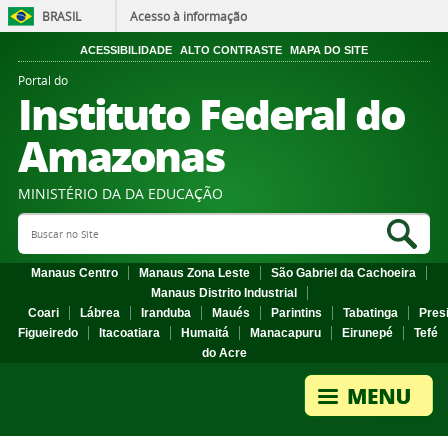
BRASIL
Acesso à informação
ACESSIBILIDADE
ALTO CONTRASTE
MAPA DO SITE
Portal do
Instituto Federal do
Amazonas
MINISTÉRIO DA DA EDUCAÇÃO
Search Site
Sea
Manaus Centro
Manaus Zona Leste
São Gabriel da Cachoeira
Manaus Distrito Industrial
Coari
Lábrea
Iranduba
Maués
Parintins
Tabatinga
Pres
Figueiredo
Itacoatiara
Humaitá
Manacapuru
Eirunepé
Tefé
do Acre