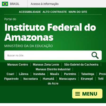
BRASIL
Acesso à informação
ACESSIBILIDADE
ALTO CONTRASTE
MAPA DO SITE
Portal do
Instituto Federal do
Amazonas
MINISTÉRIO DA DA EDUCAÇÃO
Search Site
Sea
Manaus Centro
Manaus Zona Leste
São Gabriel da Cachoeira
Manaus Distrito Industrial
Coari
Lábrea
Iranduba
Maués
Parintins
Tabatinga
Pres
Figueiredo
Itacoatiara
Humaitá
Manacapuru
Eirunepé
Tefé
do Acre