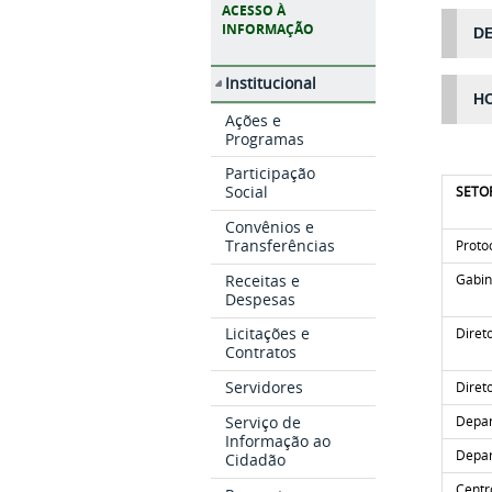
ACESSO À
INFORMAÇÃO
D
Institucional
HO
Ações e
Programas
Participação
Social
SETO
Convênios e
Transferências
Proto
Receitas e
Gabin
Despesas
Licitações e
Diret
Contratos
Servidores
Diret
Serviço de
Depar
Informação ao
Depar
Cidadão
Centr