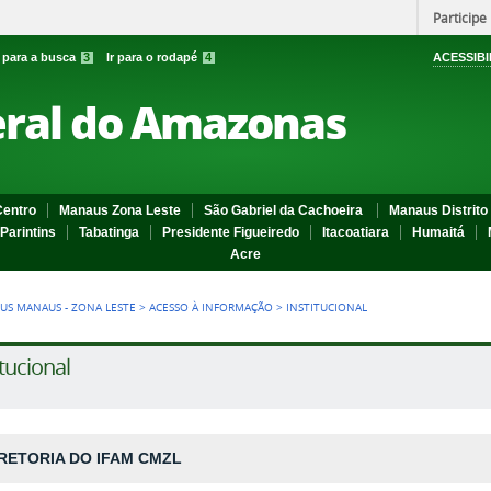
Participe
r para a busca
3
Ir para o rodapé
4
ACESSIBI
eral do Amazonas
entro
Manaus Zona Leste
São Gabriel da Cachoeira
Manaus Distrito 
Parintins
Tabatinga
Presidente Figueiredo
Itacoatiara
Humaitá
Acre
US MANAUS - ZONA LESTE
>
ACESSO À INFORMAÇÃO
>
INSTITUCIONAL
itucional
RETORIA DO IFAM CMZL