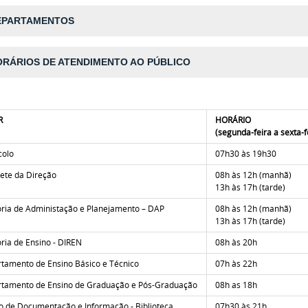
EPARTAMENTOS
RÁRIOS DE ATENDIMENTO AO PÚBLICO
R
HORÁRIO
(segunda-feira a sexta-f
colo
07h30 às 19h30
ete da Direção
08h às 12h (manhã)
13h às 17h (tarde)
oria de Administação e Planejamento – DAP
08h às 12h (manhã)
13h às 17h (tarde)
oria de Ensino - DIREN
08h às 20h
tamento de Ensino Básico e Técnico
07h às 22h
tamento de Ensino de Graduação e Pós-Graduação
08h as 18h
o de Documentação e Informação - Biblioteca
07h30 às 21h