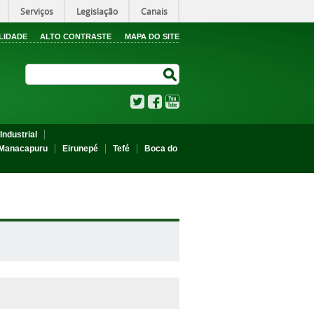
Serviços
Legislação
Canais
LIDADE
ALTO CONTRASTE
MAPA DO SITE
Search Site
Search Site
Twitter
Facebook
YouTube
Industrial
Manacapuru
Eirunepé
Tefé
Boca do