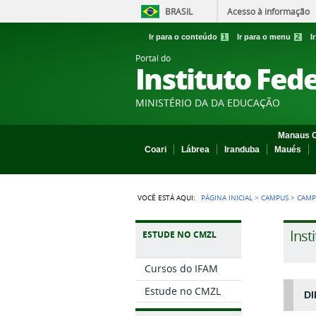
BRASIL
Acesso à informação
Ir para o conteúdo
1
Ir para o menu
2
I
Portal do
Instituto Fed
MINISTÉRIO DA DA EDUCAÇÃO
Manaus C
Coari
Lábrea
Iranduba
Maués
VOCÊ ESTÁ AQUI:
PÁGINA INICIAL
>
CAMPUS
>
CAMP
Inst
ESTUDE NO CMZL
Cursos do IFAM
Estude no CMZL
DI