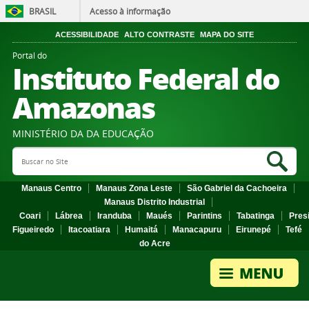
BRASIL
Acesso à informação
ACESSIBILIDADE
ALTO CONTRASTE
MAPA DO SITE
Portal do
Instituto Federal do
Amazonas
MINISTÉRIO DA DA EDUCAÇÃO
Search Site
Sea
Manaus Centro
Manaus Zona Leste
São Gabriel da Cachoeira
Manaus Distrito Industrial
Coari
Lábrea
Iranduba
Maués
Parintins
Tabatinga
Pres
Figueiredo
Itacoatiara
Humaitá
Manacapuru
Eirunepé
Tefé
do Acre