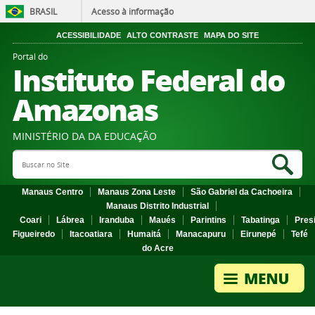
BRASIL
Acesso à informação
ACESSIBILIDADE
ALTO CONTRASTE
MAPA DO SITE
Portal do
Instituto Federal do
Amazonas
MINISTÉRIO DA DA EDUCAÇÃO
Search Site
Sea
Manaus Centro
Manaus Zona Leste
São Gabriel da Cachoeira
Manaus Distrito Industrial
Coari
Lábrea
Iranduba
Maués
Parintins
Tabatinga
Pres
Figueiredo
Itacoatiara
Humaitá
Manacapuru
Eirunepé
Tefé
do Acre