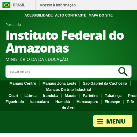
BRASIL
Acesso à informação
ACESSIBILIDADE
ALTO CONTRASTE
MAPA DO SITE
Portal do
Instituto Federal do
Amazonas
MINISTÉRIO DA DA EDUCAÇÃO
Search Site
Sea
Manaus Centro
Manaus Zona Leste
São Gabriel da Cachoeira
Manaus Distrito Industrial
Coari
Lábrea
Iranduba
Maués
Parintins
Tabatinga
Pres
Figueiredo
Itacoatiara
Humaitá
Manacapuru
Eirunepé
Tefé
do Acre