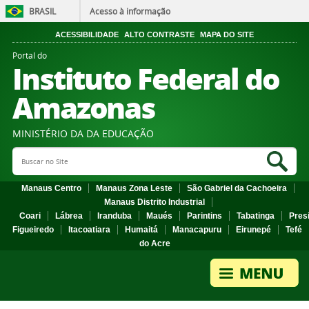
BRASIL
Acesso à informação
ACESSIBILIDADE
ALTO CONTRASTE
MAPA DO SITE
Portal do
Instituto Federal do
Amazonas
MINISTÉRIO DA DA EDUCAÇÃO
Search Site
Sea
Manaus Centro
Manaus Zona Leste
São Gabriel da Cachoeira
Manaus Distrito Industrial
Coari
Lábrea
Iranduba
Maués
Parintins
Tabatinga
Pres
Figueiredo
Itacoatiara
Humaitá
Manacapuru
Eirunepé
Tefé
do Acre