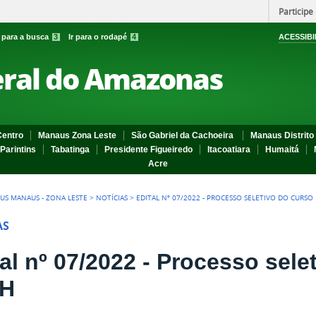
Participe
r para a busca
3
Ir para o rodapé
4
ACESSIBI
eral do Amazonas
entro
Manaus Zona Leste
São Gabriel da Cachoeira
Manaus Distrito 
Parintins
Tabatinga
Presidente Figueiredo
Itacoatiara
Humaitá
Acre
US MANAUS - ZONA LESTE
>
NOTÍCIAS
>
EDITAL Nº 07/2022 - PROCESSO SELETIVO DO CURSO
AS
tal nº 07/2022 - Processo sele
TH