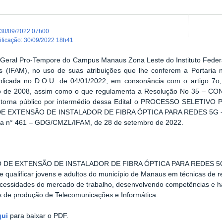
30/09/2022 07h00
dificação
:
30/09/2022 18h41
 Geral Pro-Tempore do Campus Manaus Zona Leste do Instituto Federa
 (IFAM), no uso de suas atribuições que lhe conferem a Portaria
blicada no D.O.U. de 04/01/2022, em consonância com o artigo 7o, 
 de 2008, assim como o que regulamenta a Resolução No 35 – CO
, torna público por intermédio dessa Edital o PROCESSO SELE
DE EXTENSÃO DE
INSTALADOR DE FIBRA ÓPTICA PARA REDES 5G 
ria n° 461 – GDG/CMZL/IFAM, de 28 de setembro de 2022.
 DE EXTENSÃO DE INSTALADOR DE FIBRA ÓPTICA PARA REDES 5G
de qualificar jovens e adultos do município de Manaus em técnicas de r
cessidades do mercado de trabalho, desenvolvendo competências e ha
 de produção de Telecomunicações e Informática.
qui
para baixar o PDF.