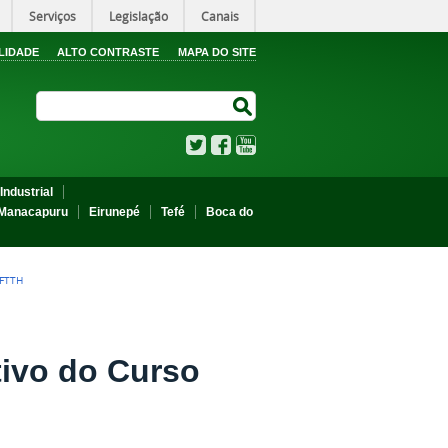
Serviços
Legislação
Canais
LIDADE
ALTO CONTRASTE
MAPA DO SITE
Search Site
Search Site
Twitter
Facebook
YouTube
Industrial
Manacapuru
Eirunepé
Tefé
Boca do
 FTTH
tivo do Curso