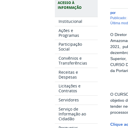
ACESSO À
INFORMAÇÃO
por
publicado
:
Institucional
última mo
Ações e
Programas
O Diretor
Amazonas
Participação
2021, pu
Social
dezembro
Convênios e
Superior
Transferências
CURSO 
da Porta
Receitas e
Despesas
Licitações e
Contratos
O CURSO
Servidores
objetivo 
tender ne
Serviço de
processos
Informação ao
Cidadão
Clique a
Perguntas