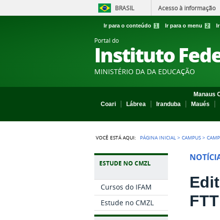
BRASIL
Acesso à informação
Ir para o conteúdo
1
Ir para o menu
2
I
Portal do
Instituto Fed
MINISTÉRIO DA DA EDUCAÇÃO
Manaus C
Coari
Lábrea
Iranduba
Maués
VOCÊ ESTÁ AQUI:
PÁGINA INICIAL
>
CAMPUS
>
CAMP
NOTÍCI
ESTUDE NO CMZL
Edi
Cursos do IFAM
FT
Estude no CMZL