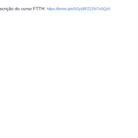
nscrição do curso FTTH:
https://forms.gle/5GyzBFZ22fV7xSQz5