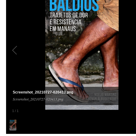
Screenshot_20210727-020413.png
Screenshot_20210727-020413.png
1
/
1