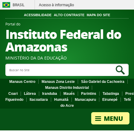
BRASIL
Acesso à informação
ACESSIBILIDADE
ALTO CONTRASTE
MAPA DO SITE
Portal do
Instituto Federal do
Amazonas
MINISTÉRIO DA DA EDUCAÇÃO
Search Site
Sea
Manaus Centro
Manaus Zona Leste
São Gabriel da Cachoeira
Manaus Distrito Industrial
Coari
Lábrea
Iranduba
Maués
Parintins
Tabatinga
Pres
Figueiredo
Itacoatiara
Humaitá
Manacapuru
Eirunepé
Tefé
do Acre