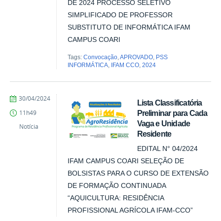
DE 2024 PROCESSO SELETIVO
SIMPLIFICADO DE PROFESSOR
SUBSTITUTO DE INFORMÁTICA IFAM
CAMPUS COARI
Tags:
Convocação
,
APROVADO
,
PSS
INFORMÁTICA
,
IFAM CCO
,
2024
por
publicado
30/04/2024
Lista Classificatória
Comunicação
Preliminar para Cada
11h49
COARI
Vaga e Unidade
Notícia
Residente
EDITAL N° 04/2024
IFAM CAMPUS COARI SELEÇÃO DE
BOLSISTAS PARA O CURSO DE EXTENSÃO
DE FORMAÇÃO CONTINUADA
“AQUICULTURA: RESIDÊNCIA
PROFISSIONAL AGRÍCOLA IFAM-CCO”