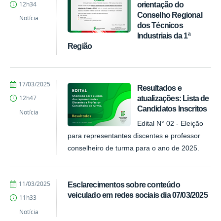
orientação do
12h34
COARI
Conselho Regional
Notícia
dos Técnicos
Industriais da 1ª
Região
por
publicado
17/03/2025
Resultados e
Comunicação
atualizações: Lista de
12h47
COARI
Candidatos Inscritos
Notícia
Edital N° 02 - Eleição
para representantes discentes e professor
conselheiro de turma para o ano de 2025.
por
publicado
11/03/2025
Esclarecimentos sobre conteúdo
Comunicação
veiculado em redes sociais dia 07/03/2025
11h33
COARI
Notícia