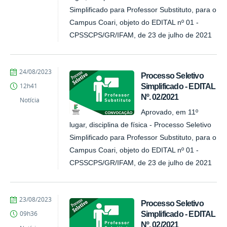
Simplificado para Professor Substituto, para o
Campus Coari, objeto do EDITAL nº 01 -
CPSSCPS/GR/IFAM, de 23 de julho de 2021
por
publicado
24/08/2023
Processo Seletivo
Comunicação
Simplificado - EDITAL
12h41
COARI
Nº. 02/2021
Notícia
Aprovado, em 11º
lugar, disciplina de física - Processo Seletivo
Simplificado para Professor Substituto, para o
Campus Coari, objeto do EDITAL nº 01 -
CPSSCPS/GR/IFAM, de 23 de julho de 2021
por
publicado
23/08/2023
Processo Seletivo
Comunicação
Simplificado - EDITAL
09h36
COARI
Nº. 02/2021