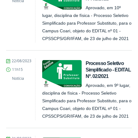
Notícia
Aprovado, em 10º
lugar, disciplina de física - Processo Seletivo
Simplificado para Professor Substituto, para o
Campus Coari, objeto do EDITAL nº 01 -
CPSSCPS/GR/IFAM, de 23 de julho de 2021
por
publicado
22/08/2023
Processo Seletivo
Comunicação
Simplificado - EDITAL
11h15
COARI
Nº. 02/2021
Notícia
Aprovado, em 9º lugar,
disciplina de física - Processo Seletivo
Simplificado para Professor Substituto, para o
Campus Coari, objeto do EDITAL nº 01 -
CPSSCPS/GR/IFAM, de 23 de julho de 2021