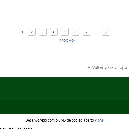
1
2
3
4
5
6
7
...
12
PRÓXIMO »
Voltar para o topo
Desenvolvido com o CMS de código aberto
Plone
Click me!
Popup text...