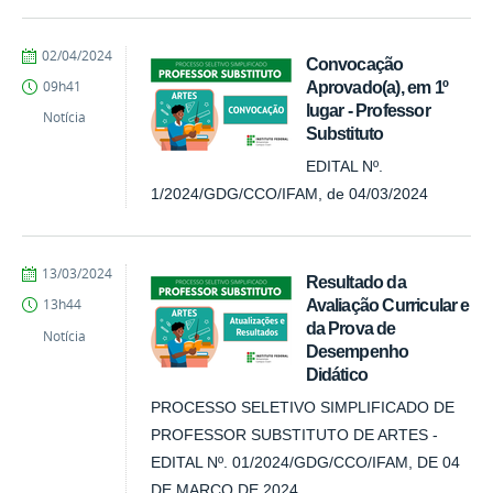
por
publicado
02/04/2024
Convocação
Comunicação
Aprovado(a), em 1⁠º
09h41
COARI
lugar - Professor
Notícia
Substituto
EDITAL Nº.
1/2024/GDG/CCO/IFAM, de 04/03/2024
por
publicado
13/03/2024
Resultado da
Comunicação
Avaliação Curricular e
13h44
COARI
da Prova de
Notícia
Desempenho
Didático
PROCESSO SELETIVO SIMPLIFICADO DE
PROFESSOR SUBSTITUTO DE ARTES -
EDITAL Nº. 01/2024/GDG/CCO/IFAM, DE 04
DE MARÇO DE 2024