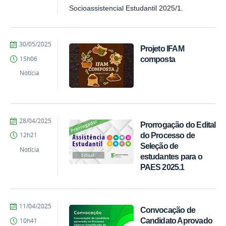
Socioassistencial Estudantil 2025/1.
por
publicado
30/05/2025
Projeto IFAM
Comunicação
composta
15h06
COARI
Notícia
por
publicado
28/04/2025
Prorrogação do Edital
Comunicação
do Processo de
12h21
COARI
Seleção de
Notícia
estudantes para o
PAES 2025.1
por
publicado
11/04/2025
Convocação de
Comunicação
Candidato Aprovado
10h41
COARI