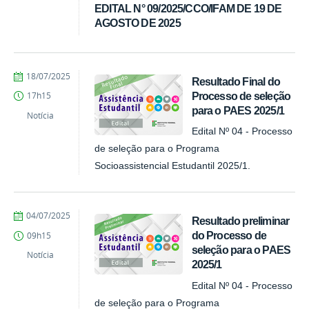
EDITAL N° 09/2025/CCO/IFAM DE 19 DE
AGOSTO DE 2025
por
publicado
18/07/2025
Resultado Final do
Comunicação
Processo de seleção
17h15
COARI
para o PAES 2025/1
Notícia
Edital Nº 04 - Processo
de seleção para o Programa
Socioassistencial Estudantil 2025/1.
por
publicado
04/07/2025
Resultado preliminar
Comunicação
do Processo de
09h15
COARI
seleção para o PAES
Notícia
2025/1
Edital Nº 04 - Processo
de seleção para o Programa