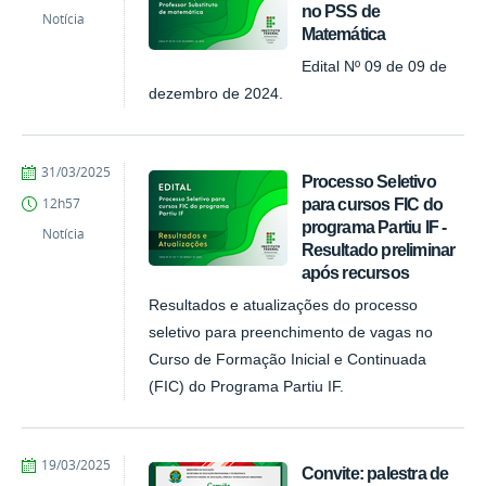
no PSS de
Notícia
Matemática
Edital Nº 09 de 09 de
dezembro de 2024.
por
publicado
31/03/2025
Processo Seletivo
Comunicação
para cursos FIC do
12h57
COARI
programa Partiu IF -
Notícia
Resultado preliminar
após recursos
Resultados e atualizações do processo
seletivo para preenchimento de vagas no
Curso de Formação Inicial e Continuada
(FIC) do Programa Partiu IF.
por
publicado
19/03/2025
Convite: palestra de
Comunicação