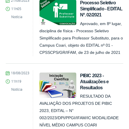
por
publicado
21/08/2023
Processo Seletivo
Comunicação
Simplificado - EDITAL
11h05
COARI
Nº. 02/2021
Notícia
Aprovado, em 8º lugar,
disciplina de física - Processo Seletivo
Simplificado para Professor Substituto, para o
Campus Coari, objeto do EDITAL nº 01 -
CPSSCPS/GR/IFAM, de 23 de julho de 2021
por
publicado
18/08/2023
PIBIC 2023 -
Comunicação
Atualizações e
11h19
COARI
Resultados
Notícia
RESULTADO DA
AVALIAÇÃO DOS PROJETOS DE PIBIC
2023, EDITAL – N°
002/2023/DPI/PPGI/IFAM/IC MODALIDADE
NÍVEL MÉDIO CAMPUS COARI