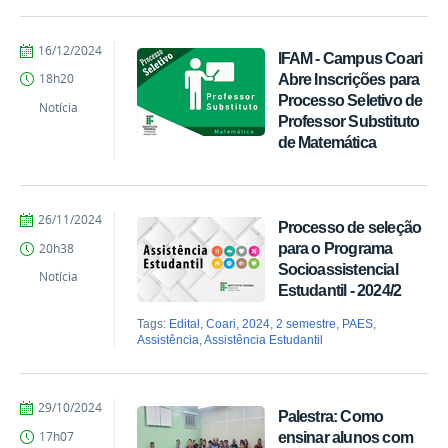
por
publicado
16/12/2024
IFAM - Campus Coari
Comunicação
Abre Inscrições para
18h20
COARI
Processo Seletivo de
Notícia
Professor Substituto
de Matemática
por
publicado
26/11/2024
Processo de seleção
Comunicação
para o Programa
20h38
COARI
Socioassistencial
Notícia
Estudantil - 2024/2
Tags:
Edital
,
Coari
,
2024
,
2 semestre
,
PAES
,
Assistência
,
Assistência Estudantil
por
publicado
29/10/2024
Palestra: Como
Comunicação
ensinar alunos com
17h07
COARI