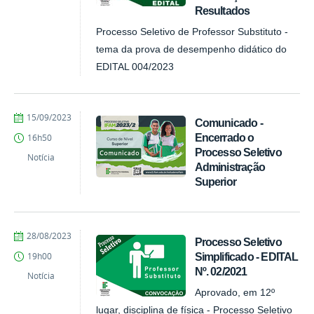
Resultados
Processo Seletivo de Professor Substituto -
tema da prova de desempenho didático do
EDITAL 004/2023
por
publicado
15/09/2023
Comunicado -
Comunicação
Encerrado o
16h50
COARI
Processo Seletivo
Notícia
Administração
Superior
por
publicado
28/08/2023
Processo Seletivo
Comunicação
Simplificado - EDITAL
19h00
COARI
Nº. 02/2021
Notícia
Aprovado, em 12º
lugar, disciplina de física - Processo Seletivo