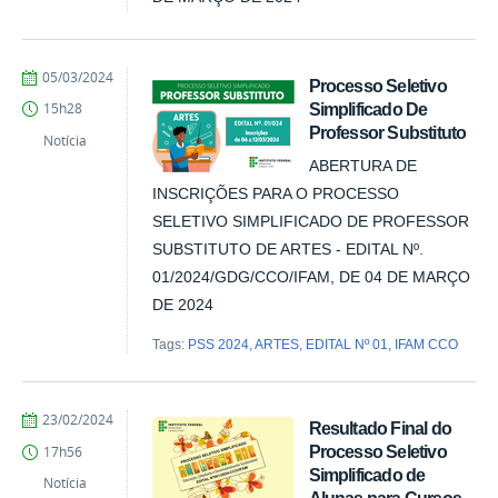
por
publicado
05/03/2024
Processo Seletivo
Comunicação
Simplificado De
15h28
COARI
Professor Substituto
Notícia
ABERTURA DE
INSCRIÇÕES PARA O PROCESSO
SELETIVO SIMPLIFICADO DE PROFESSOR
SUBSTITUTO DE ARTES - EDITAL Nº.
01/2024/GDG/CCO/IFAM, DE 04 DE MARÇO
DE 2024
Tags:
PSS 2024
,
ARTES
,
EDITAL Nº 01
,
IFAM CCO
por
publicado
23/02/2024
Resultado Final do
Comunicação
Processo Seletivo
17h56
COARI
Simplificado de
Notícia