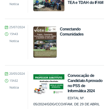
TEA e TDAH do IFAM
Notícia
por
publicado
25/07/2024
Conectando
Comunicação
Comunidades
15h43
COARI
Notícia
por
publicado
20/05/2024
Convocação de
Comunicação
Candidato Aprovado
15h32
COARI
no PSS de
Notícia
Informática 2024
EDITAL Nº.
05/2024/GDG/CCO/IFAM, DE 29 DE ABRIL