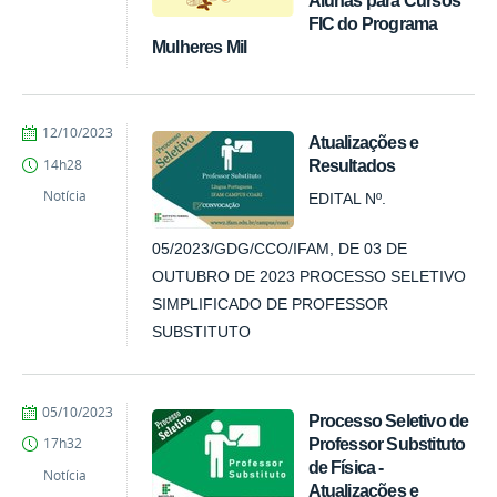
Alunas para Cursos
FIC do Programa
Mulheres Mil
por
publicado
12/10/2023
Atualizações e
Comunicação
Resultados
14h28
COARI
Notícia
EDITAL Nº.
05/2023/GDG/CCO/IFAM, DE 03 DE
OUTUBRO DE 2023 PROCESSO SELETIVO
SIMPLIFICADO DE PROFESSOR
SUBSTITUTO
por
publicado
05/10/2023
Processo Seletivo de
Comunicação
Professor Substituto
17h32
COARI
de Física -
Notícia
Atualizações e