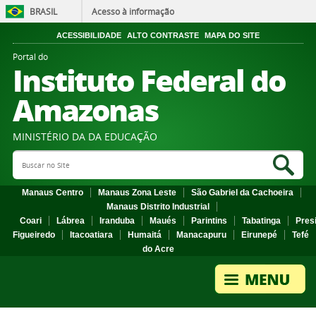
BRASIL
Acesso à informação
ACESSIBILIDADE
ALTO CONTRASTE
MAPA DO SITE
Portal do
Instituto Federal do
Amazonas
MINISTÉRIO DA DA EDUCAÇÃO
Search Site
Sea
Manaus Centro
Manaus Zona Leste
São Gabriel da Cachoeira
Manaus Distrito Industrial
Coari
Lábrea
Iranduba
Maués
Parintins
Tabatinga
Pres
Figueiredo
Itacoatiara
Humaitá
Manacapuru
Eirunepé
Tefé
do Acre