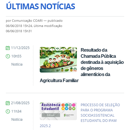
ÚLTIMAS NOTÍCIAS
por
Comunicação COARI
—
publicado
06/06/2018 15h24,
última modificação
06/06/2018 15h31
por
publicado
11/12/2025
Resultado da
Comunicação
Chamada Pública
10h55
COARI
destinada à aquisição
Notícia
de gêneros
alimentícios da
Agricultura Familiar
por
publicado
21/08/2025
PROCESSO DE SELEÇÃO
Comunicação
PARA O PROGRAMA
11h34
COARI
SOCIOASSISTENCIAL
Notícia
ESTUDANTIL DO IFAM
2025.2