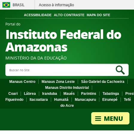
BRASIL
Acesso à informação
ACESSIBILIDADE
ALTO CONTRASTE
MAPA DO SITE
Portal do
Instituto Federal do
Amazonas
MINISTÉRIO DA DA EDUCAÇÃO
Search Site
Sea
Manaus Centro
Manaus Zona Leste
São Gabriel da Cachoeira
Manaus Distrito Industrial
Coari
Lábrea
Iranduba
Maués
Parintins
Tabatinga
Pres
Figueiredo
Itacoatiara
Humaitá
Manacapuru
Eirunepé
Tefé
do Acre