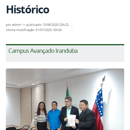
Histórico
por
admin
—
publicado
15/06/2020 20h22,
última modificação
31/07/2020 16h34
Campus Avançado Iranduba