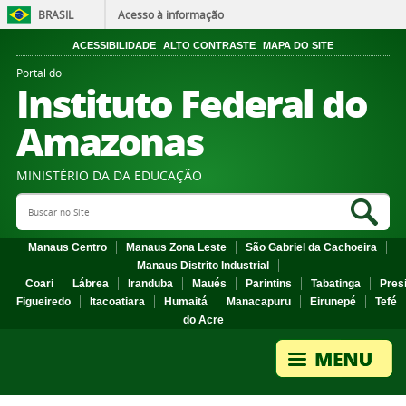
BRASIL
Acesso à informação
ACESSIBILIDADE
ALTO CONTRASTE
MAPA DO SITE
Portal do
Instituto Federal do
Amazonas
MINISTÉRIO DA DA EDUCAÇÃO
Search Site
Sea
Manaus Centro
Manaus Zona Leste
São Gabriel da Cachoeira
Manaus Distrito Industrial
Coari
Lábrea
Iranduba
Maués
Parintins
Tabatinga
Pres
Figueiredo
Itacoatiara
Humaitá
Manacapuru
Eirunepé
Tefé
do Acre