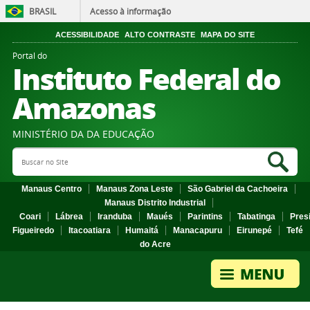
BRASIL
Acesso à informação
ACESSIBILIDADE
ALTO CONTRASTE
MAPA DO SITE
Portal do
Instituto Federal do
Amazonas
MINISTÉRIO DA DA EDUCAÇÃO
Search Site
Sea
Manaus Centro
Manaus Zona Leste
São Gabriel da Cachoeira
Manaus Distrito Industrial
Coari
Lábrea
Iranduba
Maués
Parintins
Tabatinga
Pres
Figueiredo
Itacoatiara
Humaitá
Manacapuru
Eirunepé
Tefé
do Acre