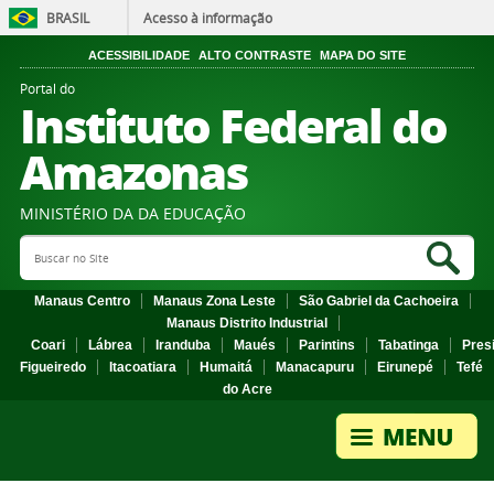
BRASIL
Acesso à informação
ACESSIBILIDADE
ALTO CONTRASTE
MAPA DO SITE
Portal do
Instituto Federal do
Amazonas
MINISTÉRIO DA DA EDUCAÇÃO
Search Site
Sea
Manaus Centro
Manaus Zona Leste
São Gabriel da Cachoeira
Manaus Distrito Industrial
Coari
Lábrea
Iranduba
Maués
Parintins
Tabatinga
Pres
Figueiredo
Itacoatiara
Humaitá
Manacapuru
Eirunepé
Tefé
do Acre