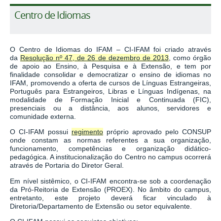
Centro de Idiomas
O Centro de Idiomas do IFAM – CI-IFAM foi criado através
da
Resolução nº 47, de 26 de dezembro de 2013
, como órgão
de apoio ao Ensino, à Pesquisa e à Extensão, e tem por
finalidade consolidar e democratizar o ensino de idiomas no
IFAM, promovendo a oferta de cursos de Línguas Estrangeiras,
Português para Estrangeiros, Libras e Línguas Indígenas, na
modalidade de Formação Inicial e Continuada (FIC),
presenciais ou a distância, aos alunos, servidores e
comunidade externa.
O CI-IFAM possui
regimento
próprio aprovado pelo CONSUP
onde constam as normas referentes a sua organização,
funcionamento, competências e organização didático-
pedagógica. A institucionalização do Centro no campus ocorrerá
através de Portaria do Diretor Geral.
Em nível sistêmico, o CI-IFAM encontra-se sob a coordenação
da Pró-Reitoria de Extensão (PROEX). No âmbito do campus,
entretanto, este projeto deverá ficar vinculado à
Diretoria/Departamento de Extensão ou setor equivalente.