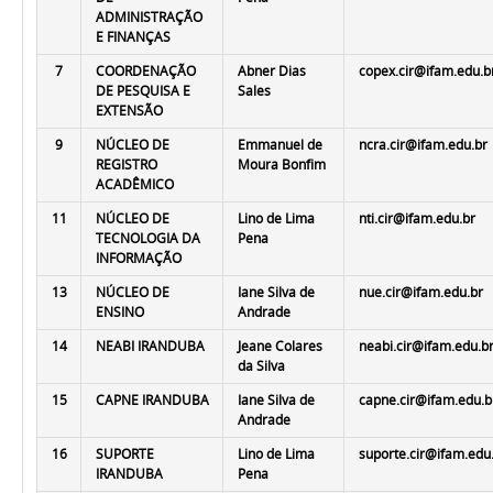
ADMINISTRAÇÃO
E FINANÇAS
7
COORDENAÇÃO
Abner Dias
copex.cir@ifam.edu.b
DE PESQUISA E
Sales
EXTENSÃO
9
NÚCLEO DE
Emmanuel de
ncra.cir@ifam.edu.br
REGISTRO
Moura Bonfim
ACADÊMICO
11
NÚCLEO DE
Lino de Lima
nti.cir@ifam.edu.br
TECNOLOGIA DA
Pena
INFORMAÇÃO
13
NÚCLEO DE
Iane Silva de
nue.cir@ifam.edu.br
ENSINO
Andrade
14
NEABI IRANDUBA
Jeane Colares
neabi.cir@ifam.edu.b
da Silva
15
CAPNE IRANDUBA
Iane Silva de
capne.cir@ifam.edu.b
Andrade
16
SUPORTE
Lino de Lima
suporte.cir@ifam.edu
IRANDUBA
Pena