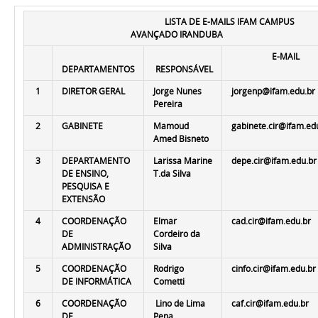
LISTA DE E-MAILS IFAM CAMPUS
AVANÇADO IRANDUBA
E-MAIL
DEPARTAMENTOS
RESPONSÁVEL
1
DIRETOR GERAL
Jorge Nunes
jorgenp@ifam.edu.br
Pereira
2
GABINETE
Mamoud
gabinete.cir@ifam.ed
Amed Bisneto
3
DEPARTAMENTO
Larissa Marine
depe.cir@ifam.edu.br
DE ENSINO,
T.da Silva
PESQUISA E
EXTENSÃO
4
COORDENAÇÃO
Elmar
cad.cir@ifam.edu.br
DE
Cordeiro da
ADMINISTRAÇÃO
Silva
5
COORDENAÇÃO
Rodrigo
cinfo.cir@ifam.edu.br
DE INFORMÁTICA
Cometti
6
COORDENAÇÃO
Lino de Lima
caf.cir@ifam.edu.br
DE
Pena