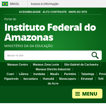
BRASIL
Acesso à informação
ACESSIBILIDADE
ALTO CONTRASTE
MAPA DO SITE
Portal do
Instituto Federal do
Amazonas
MINISTÉRIO DA DA EDUCAÇÃO
Search Site
Sea
Manaus Centro
Manaus Zona Leste
São Gabriel da Cachoeira
Manaus Distrito Industrial
Coari
Lábrea
Iranduba
Maués
Parintins
Tabatinga
Pres
Figueiredo
Itacoatiara
Humaitá
Manacapuru
Eirunepé
Tefé
do Acre