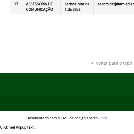
17
ASSESSORIA DE
Larissa Marine
ascom.cir@ifam.edu.
COMUNICAÇÃO
T.da Silva
Voltar para o topo
Desenvolvido com o CMS de código aberto
Plone
Click me!
Popup text...