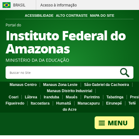
BRASIL
Acesso à informação
ACESSIBILIDADE
ALTO CONTRASTE
MAPA DO SITE
Portal do
Instituto Federal do
Amazonas
MINISTÉRIO DA DA EDUCAÇÃO
Search Site
Sea
Manaus Centro
Manaus Zona Leste
São Gabriel da Cachoeira
Manaus Distrito Industrial
Coari
Lábrea
Iranduba
Maués
Parintins
Tabatinga
Pres
Figueiredo
Itacoatiara
Humaitá
Manacapuru
Eirunepé
Tefé
do Acre