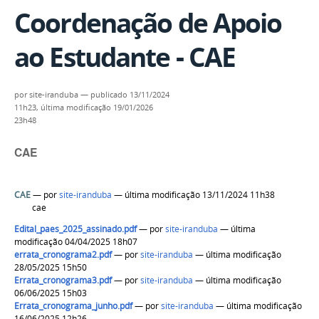
Coordenação de Apoio
ao Estudante - CAE
por
site-iranduba
—
publicado
13/11/2024
11h23,
última modificação
19/01/2026
23h48
CAE
CAE
—
por
site-iranduba
— última modificação 13/11/2024 11h38
cae
Edital_paes_2025_assinado.pdf
—
por
site-iranduba
— última
modificação 04/04/2025 18h07
errata_cronograma2.pdf
—
por
site-iranduba
— última modificação
28/05/2025 15h50
Errata_cronograma3.pdf
—
por
site-iranduba
— última modificação
06/06/2025 15h03
Errata_cronograma_junho.pdf
—
por
site-iranduba
— última modificação
16/06/2025 12h26