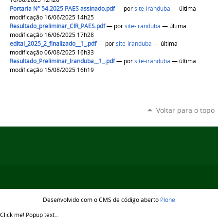
Portaria Nº 54.2025 PAES assinado.pdf
—
por
site-iranduba
— última
modificação 16/06/2025 14h25
Resultado_preliminar_CIR_PAES.pdf
—
por
site-iranduba
— última
modificação 16/06/2025 17h28
edital_2025_2_finalizado__1_.pdf
—
por
site-iranduba
— última
modificação 06/08/2025 16h33
Resultado_Preliminar_Iranduba__1_.pdf
—
por
site-iranduba
— última
modificação 15/08/2025 16h19
Voltar para o topo
Desenvolvido com o CMS de código aberto
Plone
Click me!
Popup text...