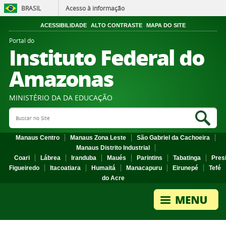
BRASIL
Acesso à informação
ACESSIBILIDADE
ALTO CONTRASTE
MAPA DO SITE
Portal do
Instituto Federal do
Amazonas
MINISTÉRIO DA DA EDUCAÇÃO
Search Site
Sea
Manaus Centro
Manaus Zona Leste
São Gabriel da Cachoeira
Manaus Distrito Industrial
Coari
Lábrea
Iranduba
Maués
Parintins
Tabatinga
Pres
Figueiredo
Itacoatiara
Humaitá
Manacapuru
Eirunepé
Tefé
do Acre