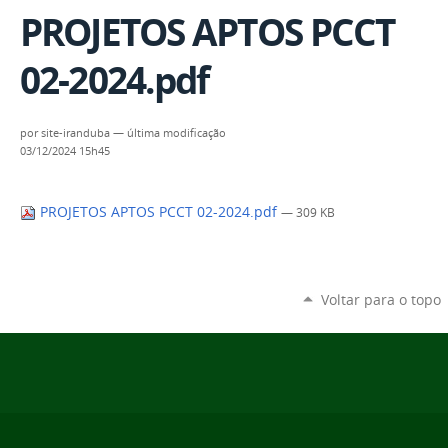
PROJETOS APTOS PCCT
02-2024.pdf
por
site-iranduba
—
última modificação
03/12/2024 15h45
PROJETOS APTOS PCCT 02-2024.pdf
— 309 KB
Voltar para o topo