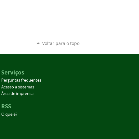
Voltar para o topo
Serviços
Perguntas frequentes
Acesso a sistemas
Área de imprensa
RSS
O que é?