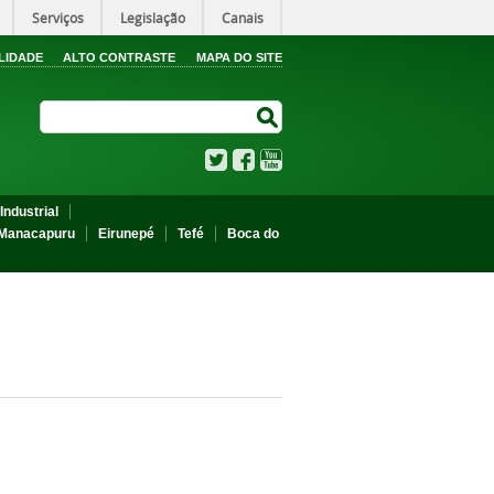
Serviços
Legislação
Canais
LIDADE
ALTO CONTRASTE
MAPA DO SITE
Search Site
Search Site
Twitter
Facebook
YouTube
Industrial
Manacapuru
Eirunepé
Tefé
Boca do