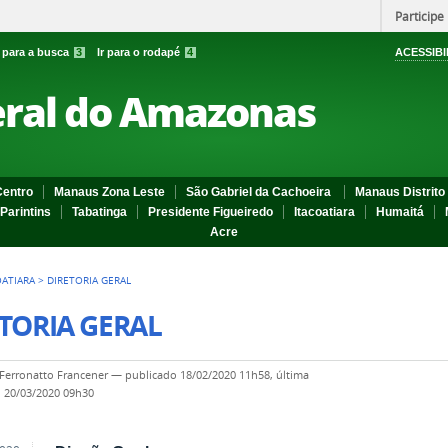
Participe
r para a busca
3
Ir para o rodapé
4
ACESSIBI
eral do Amazonas
entro
Manaus Zona Leste
São Gabriel da Cachoeira
Manaus Distrito 
Parintins
Tabatinga
Presidente Figueiredo
Itacoatiara
Humaitá
Acre
OATIARA
>
DIRETORIA GERAL
TORIA GERAL
Ferronatto Francener
—
publicado
18/02/2020 11h58,
última
o
20/03/2020 09h30