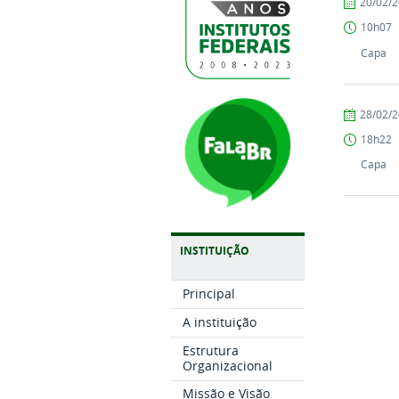
by
Published
20/02/
Sandro
10h07
Ferronatto
Francener
Capa
by
Published
28/02/
João
18h22
Batista
Bezerra
Capa
dos
Santos
INSTITUIÇÃO
Principal
A instituição
Estrutura
Organizacional
Missão e Visão