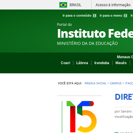
BRASIL
Acesso à informação
Ir para o conteúdo
1
Ir para o menu
2
I
Portal do
Instituto Fed
MINISTÉRIO DA DA EDUCAÇÃO
Manaus C
Coari
Lábrea
Iranduba
Maués
VOCÊ ESTÁ AQUI:
PÁGINA INICIAL
>
CAMPUS
>
ITAC
DIRE
por
Sandro 
modificaçã