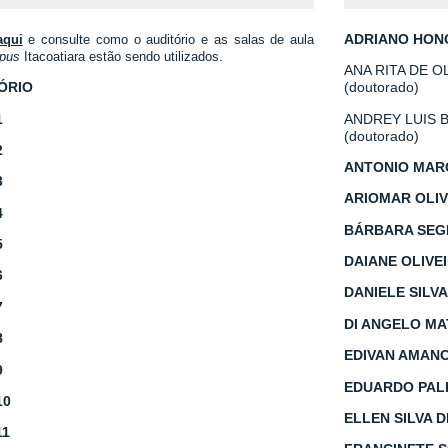
ADRIANO HON
aqui
e consulte como o auditório e as salas de aula
pus
Itacoatiara estão sendo utilizados.
ANA RITA DE O
ÓRIO
(doutorado)
1
ANDREY LUIS B
(doutorado)
2
ANTONIO MARC
3
ARIOMAR OLIV
4
BÁRBARA SEG
5
DAIANE OLIVE
6
DANIELE SILV
7
DI ANGELO MA
8
EDIVAN AMANC
9
EDUARDO PAL
10
ELLEN SILVA 
11