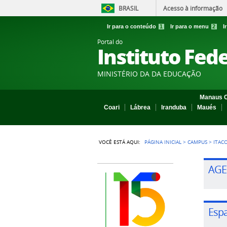
BRASIL
Acesso à informação
Ir para o conteúdo
1
Ir para o menu
2
I
Portal do
Instituto Fed
MINISTÉRIO DA DA EDUCAÇÃO
Manaus C
Coari
Lábrea
Iranduba
Maués
VOCÊ ESTÁ AQUI:
PÁGINA INICIAL
>
CAMPUS
>
ITAC
AGE
Esp