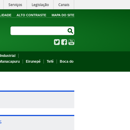
Serviços
Legislação
Canais
LIDADE
ALTO CONTRASTE
MAPA DO SITE
Search Site
Search Site
Twitter
Facebook
YouTube
Industrial
Manacapuru
Eirunepé
Tefé
Boca do
s