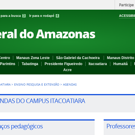
Participe
r para a busca
3
Ir para o rodapé
4
ACESSIBI
eral do Amazonas
entro
Manaus Zona Leste
São Gabriel da Cachoeira
Manaus Distrito 
Parintins
Tabatinga
Presidente Figueiredo
Itacoatiara
Humaitá
Acre
OATIARA
>
ENSINO PESQUISA E EXTENSÃO
>
AGENDAS
NDAS DO CAMPUS ITACOATIARA
aços pedagógicos
Professore