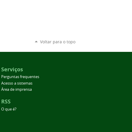
Voltar para o topo
Serviços
Perguntas frequentes
Acesso a sistemas
Área de imprensa
RSS
O que é?