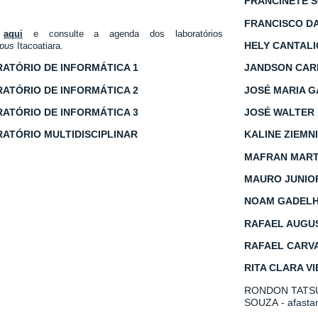
FRANCINETE 
FRANCISCO DA
e
aqui
e consulte a agenda dos laboratórios
HELY CANTALI
pus
Itacoatiara.
ATÓRIO DE INFORMÁTICA 1
JANDSON CARL
ATÓRIO DE INFORMÁTICA 2
JOSÉ MARIA G
ATÓRIO DE INFORMÁTICA 3
JOSÉ WALTER
ATÓRIO MULTIDISCIPLINAR
KALINE ZIEMN
MAFRAN MARTI
MAURO JUNIO
NOAM GADELHA
RAFAEL AUGU
RAFAEL CARV
RITA CLARA VI
RONDON TATSU
SOUZA
- afasta