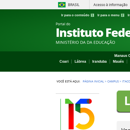
BRASIL
Acesso à informação
Ir para o conteúdo
1
Ir para o menu
2
I
Portal do
Instituto Fed
MINISTÉRIO DA DA EDUCAÇÃO
Manaus C
Coari
Lábrea
Iranduba
Maués
VOCÊ ESTÁ AQUI:
PÁGINA INICIAL
>
CAMPUS
>
ITAC