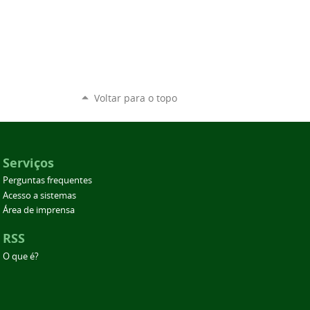
Voltar para o topo
Serviços
Perguntas frequentes
Acesso a sistemas
Área de imprensa
RSS
O que é?