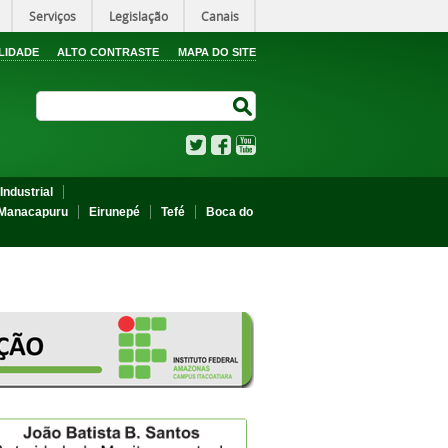
Serviços
Legislação
Canais
LIDADE
ALTO CONTRASTE
MAPA DO SITE
Search Site
Search Site
Twitter
Facebook
YouTube
Industrial
Manacapuru
Eirunepé
Tefé
Boca do