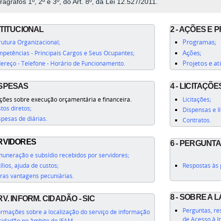
rágrafos 1º, 2º e 3º, do Art. 8º, da Lei 12.527/2011.
NSTITUCIONAL
2 - AÇÕES E
rutura Organizacional;
Programas;
petências - Principais Cargos e Seus Ocupantes;
Ações;
ereço - Telefone - Horário de Funcionamento.
Projetos e a
ESPESAS
4 - LICITAÇÕ
ções sobre execução orçamentária e financeira.
Licitações;
tos diretos;
Dispensas e Il
pesas de diárias.
Contratos.
ERVIDORES
6 - PERGUNT
uneração e subsídio recebidos por servidores;
ílios, ajuda de custos;
Respostas às 
ras vantagens pecuniárias.
8 - SOBRE A L
ERV. INFORM. CIDADÃO - SIC
Perguntas, re
ormações sobre a localização do serviço de informação
de Acesso à I
cidadão no âmbito do IFAM.