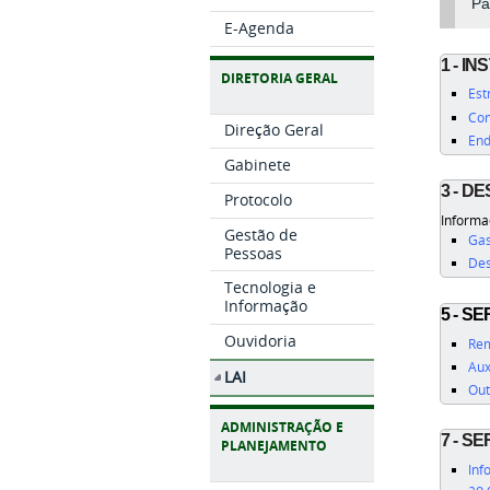
Pa
E-Agenda
1 - I
DIRETORIA GERAL
Est
Com
Direção Geral
End
Gabinete
3 - D
Protocolo
Informa
Gestão de
Gas
Pessoas
Des
Tecnologia e
Informação
5 - S
Ouvidoria
Rem
Aux
LAI
Out
ADMINISTRAÇÃO E
7 - S
PLANEJAMENTO
Inf
ao 