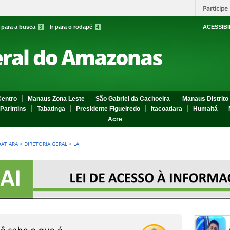
Participe
r para a busca
3
Ir para o rodapé
4
ACESSIBI
eral do Amazonas
entro
Manaus Zona Leste
São Gabriel da Cachoeira
Manaus Distrito 
Parintins
Tabatinga
Presidente Figueiredo
Itacoatiara
Humaitá
Acre
OATIARA
>
DIRETORIA GERAL
>
LAI