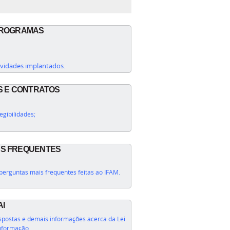
 PROGRAMAS
tividades implantados.
ES E CONTRATOS
egibilidades;
AS FREQUENTES
perguntas mais frequentes feitas ao IFAM.
AI
spostas e demais informações acerca da Lei
nformação.