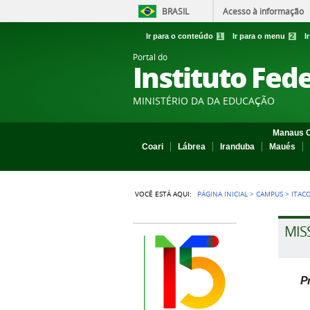
BRASIL
Acesso à informação
Ir para o conteúdo
1
Ir para o menu
2
I
Portal do
Instituto Fed
MINISTÉRIO DA DA EDUCAÇÃO
Manaus C
Coari
Lábrea
Iranduba
Maués
VOCÊ ESTÁ AQUI:
PÁGINA INICIAL
>
CAMPUS
>
ITAC
MIS
P