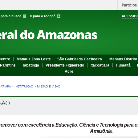
Participe
r para a busca
3
Ir para o rodapé
4
ACESSIBI
eral do Amazonas
entro
Manaus Zona Leste
São Gabriel da Cachoeira
Manaus Distrito 
Parintins
Tabatinga
Presidente Figueiredo
Itacoatiara
Humaitá
Acre
OATIARA
>
INSTITUIÇÃO
>
MISSÃO E VISÃO
SÃO
romover com excelência a Educação, Ciência e Tecnologia para o
Amazônia.