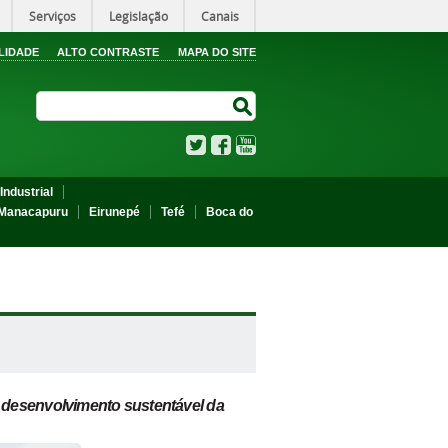
Serviços
Legislação
Canais
LIDADE
ALTO CONTRASTE
MAPA DO SITE
Search Site
Search Site
Twitter
Facebook
YouTube
Industrial
Manacapuru
Eirunepé
Tefé
Boca do
 desenvolvimento sustentável da