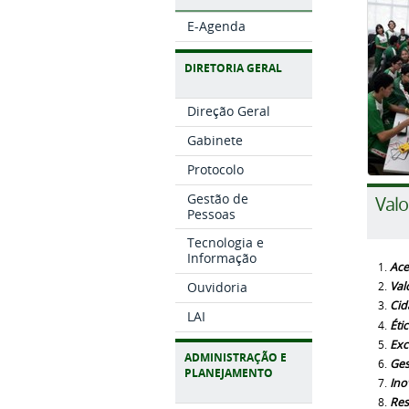
E-Agenda
DIRETORIA GERAL
Direção Geral
Gabinete
Protocolo
Gestão de
Valo
Pessoas
Tecnologia e
Informação
Ace
Ouvidoria
Val
Cid
LAI
Éti
Exc
ADMINISTRAÇÃO E
Ges
PLANEJAMENTO
Ino
Res