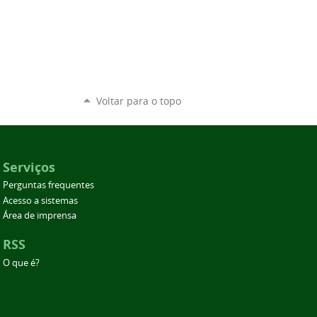
Voltar para o topo
Serviços
Perguntas frequentes
Acesso a sistemas
Área de imprensa
RSS
O que é?