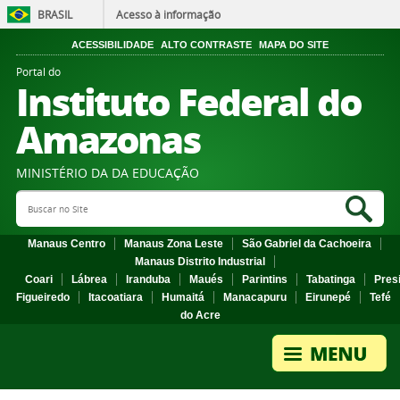
BRASIL
Acesso à informação
ACESSIBILIDADE
ALTO CONTRASTE
MAPA DO SITE
Portal do
Instituto Federal do
Amazonas
MINISTÉRIO DA DA EDUCAÇÃO
Search Site
Sea
Manaus Centro
Manaus Zona Leste
São Gabriel da Cachoeira
Manaus Distrito Industrial
Coari
Lábrea
Iranduba
Maués
Parintins
Tabatinga
Pres
Figueiredo
Itacoatiara
Humaitá
Manacapuru
Eirunepé
Tefé
do Acre