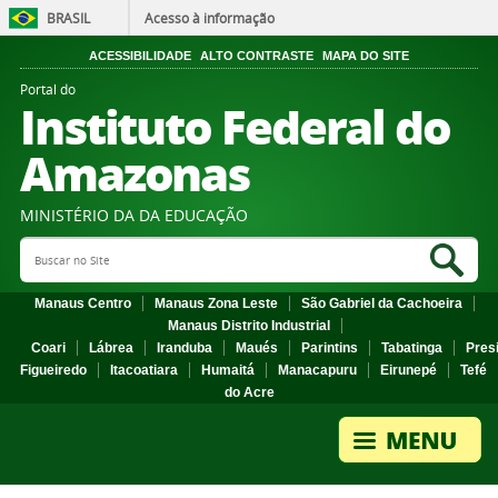
BRASIL
Acesso à informação
ACESSIBILIDADE
ALTO CONTRASTE
MAPA DO SITE
Portal do
Instituto Federal do
Amazonas
MINISTÉRIO DA DA EDUCAÇÃO
Search Site
Sea
Manaus Centro
Manaus Zona Leste
São Gabriel da Cachoeira
Manaus Distrito Industrial
Coari
Lábrea
Iranduba
Maués
Parintins
Tabatinga
Pres
Figueiredo
Itacoatiara
Humaitá
Manacapuru
Eirunepé
Tefé
do Acre