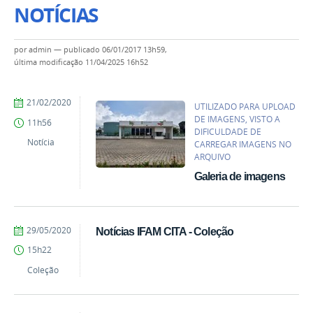
NOTÍCIAS
por
admin
—
publicado
06/01/2017 13h59,
última modificação
11/04/2025 16h52
by
Published
21/02/2020
UTILIZADO PARA UPLOAD
Erick
DE IMAGENS, VISTO A
11h56
Rodrigo
DIFICULDADE DE
Santos
Notícia
CARREGAR IMAGENS NO
Almeida
ARQUIVO
Galeria de imagens
by
Published
29/05/2020
Notícias IFAM CITA - Coleção
Sandro
15h22
Ferronatto
Francener
Coleção