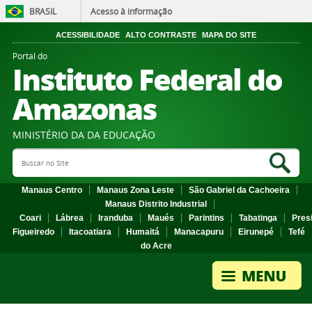
BRASIL
Acesso à informação
ACESSIBILIDADE
ALTO CONTRASTE
MAPA DO SITE
Portal do
Instituto Federal do
Amazonas
MINISTÉRIO DA DA EDUCAÇÃO
Search Site
Sea
Manaus Centro
Manaus Zona Leste
São Gabriel da Cachoeira
Manaus Distrito Industrial
Coari
Lábrea
Iranduba
Maués
Parintins
Tabatinga
Pres
Figueiredo
Itacoatiara
Humaitá
Manacapuru
Eirunepé
Tefé
do Acre