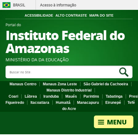
BRASIL
Acesso à informação
ACESSIBILIDADE
ALTO CONTRASTE
MAPA DO SITE
Portal do
Instituto Federal do
Amazonas
MINISTÉRIO DA DA EDUCAÇÃO
Search Site
Sea
Manaus Centro
Manaus Zona Leste
São Gabriel da Cachoeira
Manaus Distrito Industrial
Coari
Lábrea
Iranduba
Maués
Parintins
Tabatinga
Pres
Figueiredo
Itacoatiara
Humaitá
Manacapuru
Eirunepé
Tefé
do Acre