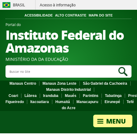
BRASIL
Acesso à informação
ACESSIBILIDADE
ALTO CONTRASTE
MAPA DO SITE
Portal do
Instituto Federal do
Amazonas
MINISTÉRIO DA DA EDUCAÇÃO
Search Site
Sea
Manaus Centro
Manaus Zona Leste
São Gabriel da Cachoeira
Manaus Distrito Industrial
Coari
Lábrea
Iranduba
Maués
Parintins
Tabatinga
Pres
Figueiredo
Itacoatiara
Humaitá
Manacapuru
Eirunepé
Tefé
do Acre