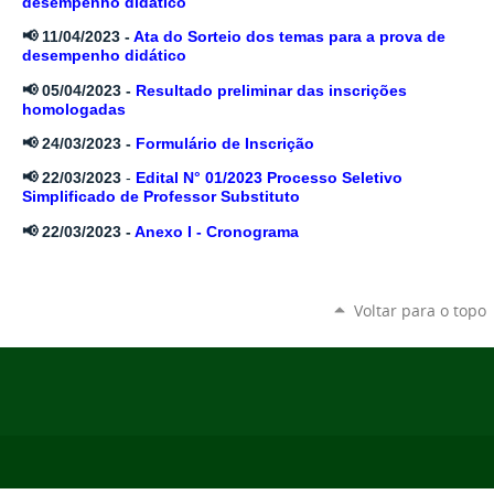
desempenho didático
📢 11/04/2023 -
Ata do Sorteio dos temas para a prova de
desempenho didático
📢 05/04/2023 -
Resultado preliminar das inscrições
homologadas
📢 24/03/2023 -
Formulário de Inscrição
📢
22/03/2023
-
Edital N° 01/2023 Processo Seletivo
Simplificado de Professor Substituto
📢 22/03/2023 -
Anexo I - Cronograma
Voltar para o topo