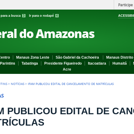
Participe
r para a busca
3
Ir para o rodapé
4
ACESSIBI
eral do Amazonas
entro
Manaus Zona Leste
São Gabriel da Cachoeira
Manaus Distrito 
Parintins
Tabatinga
Presidente Figueiredo
Itacoatiara
Humaitá
Acre
NTINS
>
NOTÍCIAS
>
IFAM PUBLICOU EDITAL DE CANCELAMENTO DE MATRÍCULAS
AS
M PUBLICOU EDITAL DE CA
TRÍCULAS