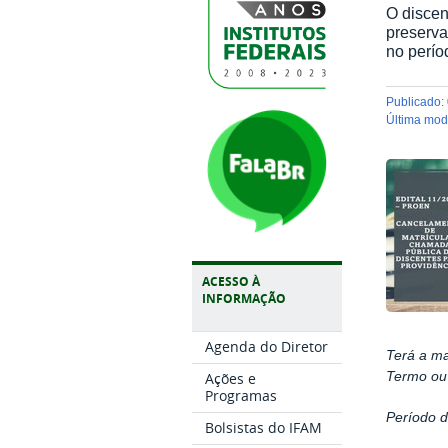
O discen
preserva
no perío
publicado
:
última mo
ACESSO À
INFORMAÇÃO
Agenda do Diretor
Terá a ma
Termo ou 
Ações e
Programas
Período 
Bolsistas do IFAM