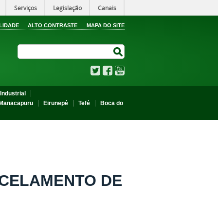
Serviços
Legislação
Canais
LIDADE
ALTO CONTRASTE
MAPA DO SITE
Search Site
Search Site
Twitter
Facebook
YouTube
Industrial
Manacapuru
Eirunepé
Tefé
Boca do
NCELAMENTO DE