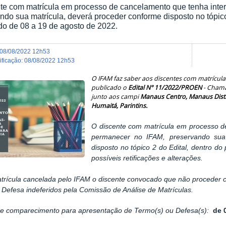
te com matrícula em processo de cancelamento que tenha int
ndo sua matrícula, deverá proceder conforme disposto no tópic
do de 08 a 19 de agosto de 2022.
08/08/2022 12h53
dificação
:
08/08/2022 12h53
O IFAM faz saber aos discentes com matrícul
publicado o
Edital N° 11/2022/PROEN
- Chama
junto aos campi
Manaus Centro, Manaus Distri
Humaitá, Parintins.
O discente com matrícula em processo d
permanecer no IFAM, preservando sua 
disposto no tópico 2 do Edital, dentro d
possíveis retificações e alterações.
trícula cancelada pelo IFAM o discente convocado que não proceder co
Defesa indeferidos pela Comissão de Análise de Matrículas.
de comparecimento para apresentação de Termo(s) ou Defesa(s):
de 