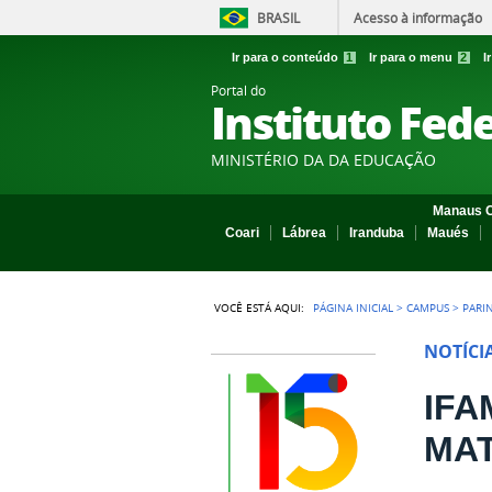
BRASIL
Acesso à informação
Ir para o conteúdo
1
Ir para o menu
2
I
Portal do
Instituto Fed
MINISTÉRIO DA DA EDUCAÇÃO
Manaus C
Coari
Lábrea
Iranduba
Maués
VOCÊ ESTÁ AQUI:
PÁGINA INICIAL
>
CAMPUS
>
PARI
NOTÍCI
IFA
MA