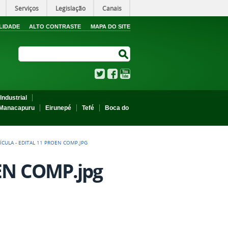
Serviços
Legislação
Canais
LIDADE
ALTO CONTRASTE
MAPA DO SITE
Search Site
Search Site
Twitter
Facebook
YouTube
Industrial
Manacapuru
Eirunepé
Tefé
Boca do
CULA - EDITAL 11 PROEN COMP.JPG
OEN COMP.jpg