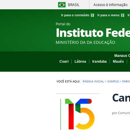
BRASIL
Acesso à informação
Ir para o conteúdo
1
Ir para o menu
2
I
Portal do
Instituto Fed
MINISTÉRIO DA DA EDUCAÇÃO
Manaus C
Coari
Lábrea
Iranduba
Maués
VOCÊ ESTÁ AQUI:
PÁGINA INICIAL
>
CAMPUS
>
PARI
Can
por
Comuni