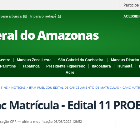
Participe
r para a busca
3
Ir para o rodapé
4
ACESSIBI
eral do Amazonas
entro
Manaus Zona Leste
São Gabriel da Cachoeira
Manaus Distrito 
Parintins
Tabatinga
Presidente Figueiredo
Itacoatiara
Humaitá
Acre
NTINS
>
NOTÍCIAS
>
IFAM PUBLICOU EDITAL DE CANCELAMENTO DE MATRÍCULAS
>
CANC MATRÍ
c Matrícula - Edital 11 PR
cação CPR
—
última modificação
08/08/2022 12h52