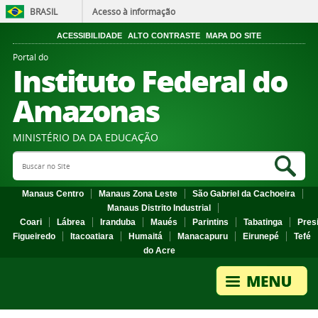
BRASIL
Acesso à informação
ACESSIBILIDADE
ALTO CONTRASTE
MAPA DO SITE
Portal do
Instituto Federal do
Amazonas
MINISTÉRIO DA DA EDUCAÇÃO
Search Site
Sea
Manaus Centro
Manaus Zona Leste
São Gabriel da Cachoeira
Manaus Distrito Industrial
Coari
Lábrea
Iranduba
Maués
Parintins
Tabatinga
Pres
Figueiredo
Itacoatiara
Humaitá
Manacapuru
Eirunepé
Tefé
do Acre