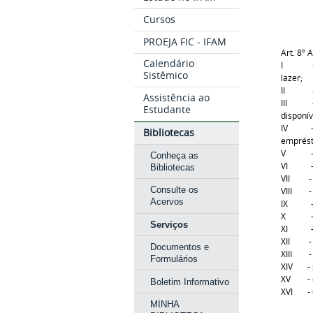
Cursos
PROEJA FIC - IFAM
Art. 8º
A
Calendário
I - ace
Sistêmico
lazer;
II - em
Assistência ao
III - c
Estudante
disponív
IV - a
Bibliotecas
emprést
V – com
Conheça as
VI - ac
Bibliotecas
VII - o
Consulte os
VIII - 
Acervos
IX - tr
X - lev
Serviços
XI – vi
XII - c
Documentos e
XIII - 
Formulários
XIV - s
XV - di
Boletim Informativo
XVI - di
MINHA