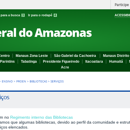
Participe
r para a busca
3
Ir para o rodapé
4
ACESSIBI
eral do Amazonas
entro
Manaus Zona Leste
São Gabriel da Cachoeira
Manaus Distrito 
Parintins
Tabatinga
Presidente Figueiredo
Itacoatiara
Humaitá
Acre
>
ENSINO
>
PROEN
>
BIBLIOTECAS
>
SERVIÇOS
iços
am no
Regimento interno das Bibliotecas
amos que algumas bibliotecas, devido ao perfil da comunidade e estru
iços elencados.