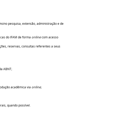
sino pesquisa, extensão, administração e de
tecas do IFAM de forma
online
com acesso
ões, reservas, consultas referentes a seus
da ABNT;
produção acadêmica via
online
;
rais, quando possível.