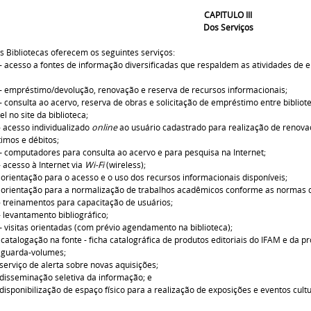
CAPITULO III
Dos Serviços
s Bibliotecas oferecem os seguintes serviços:
sso a fontes de informação diversificadas que respaldem as atividades de en
préstimo/devolução, renovação e reserva de recursos informacionais;
onsulta ao acervo, reserva de obras e solicitação de empréstimo entre biblio
el no site da biblioteca;
cesso individualizado
online
ao usuário cadastrado para realização de renovaç
imos e débitos;
putadores para consulta ao acervo e para pesquisa na Internet;
esso à Internet via
Wi-Fi
(wireless);
rientação para o acesso e o uso dos recursos informacionais disponíveis;
orientação para a normalização de trabalhos acadêmicos conforme as normas 
einamentos para capacitação de usuários;
antamento bibliográfico;
sitas orientadas (com prévio agendamento na biblioteca);
atalogação na fonte - ficha catalográfica de produtos editoriais do IFAM e da 
guarda-volumes;
erviço de alerta sobre novas aquisições;
sseminação seletiva da informação; e
sponibilização de espaço físico para a realização de exposições e eventos cultu