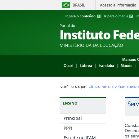
BRASIL
Acesso à informação
Ir para o conteúdo
1
Ir para o menu
2
I
Portal do
Instituto Fed
MINISTÉRIO DA DA EDUCAÇÃO
Manaus C
Coari
Lábrea
Iranduba
Maués
VOCÊ ESTÁ AQUI:
PÁGINA INICIAL
>
PRÓ-REITORIAS
Serv
ENSINO
Principal
Const
PPPI
Destac
os serv
Estude no IFAM