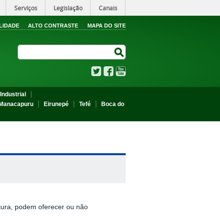
Serviços
Legislação
Canais
LIDADE
ALTO CONTRASTE
MAPA DO SITE
Search Site
Search Site
Twitter
Facebook
YouTube
Industrial
Manacapuru
Eirunepé
Tefé
Boca do
tura, podem oferecer ou não