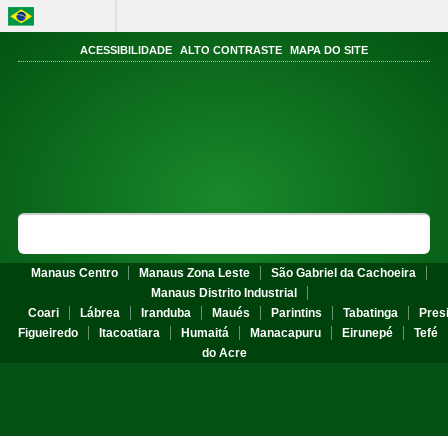
BRASIL
Acesso à informação
ACESSIBILIDADE
ALTO CONTRASTE
MAPA DO SITE
Portal do
Instituto Federal do
Amazonas
MINISTÉRIO DA DA EDUCAÇÃO
Search Site
Sea
Manaus Centro
Manaus Zona Leste
São Gabriel da Cachoeira
Manaus Distrito Industrial
Coari
Lábrea
Iranduba
Maués
Parintins
Tabatinga
Pres
Figueiredo
Itacoatiara
Humaitá
Manacapuru
Eirunepé
Tefé
do Acre