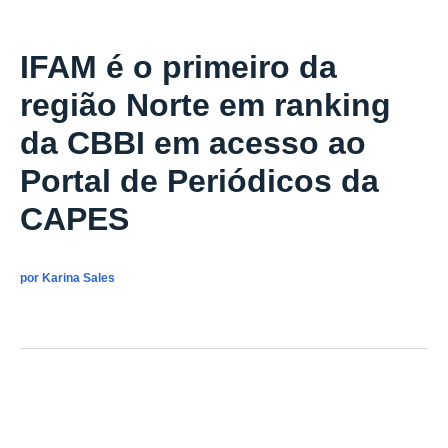
NOTÍCIAS
IFAM é o primeiro da
região Norte em ranking
da CBBI em acesso ao
Portal de Periódicos da
CAPES
por
Karina Sales
publicado
:
10/08/2017 10h03
última modificação
:
10/08/2017 10h03
Por
Karina Sales