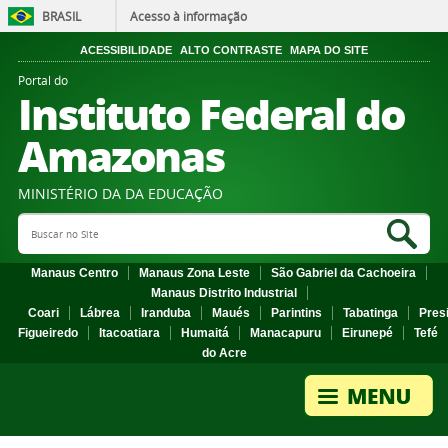
BRASIL
Acesso à informação
ACESSIBILIDADE
ALTO CONTRASTE
MAPA DO SITE
Portal do
Instituto Federal do
Amazonas
MINISTÉRIO DA DA EDUCAÇÃO
Search Site
Sea
Manaus Centro
Manaus Zona Leste
São Gabriel da Cachoeira
Manaus Distrito Industrial
Coari
Lábrea
Iranduba
Maués
Parintins
Tabatinga
Pres
Figueiredo
Itacoatiara
Humaitá
Manacapuru
Eirunepé
Tefé
do Acre