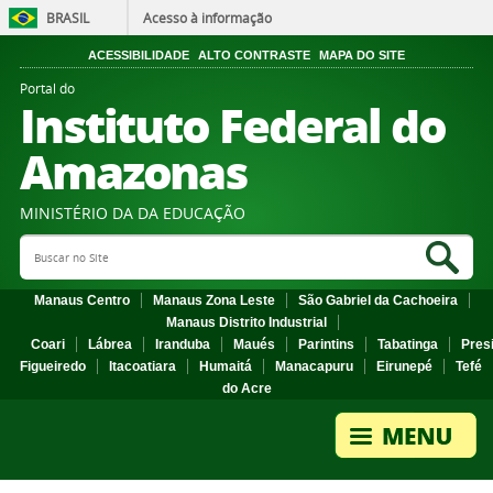
BRASIL
Acesso à informação
ACESSIBILIDADE
ALTO CONTRASTE
MAPA DO SITE
Portal do
Instituto Federal do
Amazonas
MINISTÉRIO DA DA EDUCAÇÃO
Search Site
Sea
Manaus Centro
Manaus Zona Leste
São Gabriel da Cachoeira
Manaus Distrito Industrial
Coari
Lábrea
Iranduba
Maués
Parintins
Tabatinga
Pres
Figueiredo
Itacoatiara
Humaitá
Manacapuru
Eirunepé
Tefé
do Acre