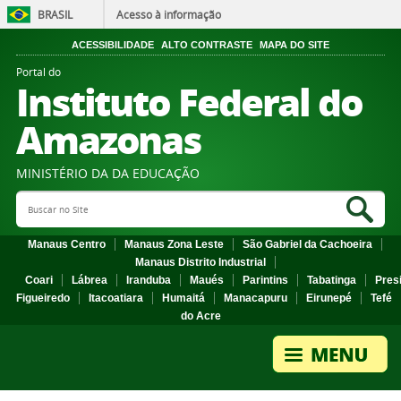
BRASIL
Acesso à informação
ACESSIBILIDADE
ALTO CONTRASTE
MAPA DO SITE
Portal do
Instituto Federal do
Amazonas
MINISTÉRIO DA DA EDUCAÇÃO
Search Site
Sea
Manaus Centro
Manaus Zona Leste
São Gabriel da Cachoeira
Manaus Distrito Industrial
Coari
Lábrea
Iranduba
Maués
Parintins
Tabatinga
Pres
Figueiredo
Itacoatiara
Humaitá
Manacapuru
Eirunepé
Tefé
do Acre