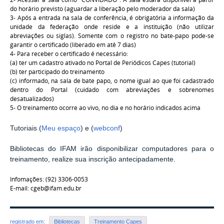
do horário previsto (aguardar a liberação pelo moderador da sala)
3- Após a entrada na sala de conferência, é obrigatória a informação da
unidade da federação onde reside e a instituição (não utilizar
abreviações ou siglas). Somente com o registro no bate-papo pode-se
garantir o certificado (liberado em até 7 dias)
4- Para receber o certificado é necessário:
(a) ter um cadastro ativado no Portal de Periódicos Capes (tutorial)
(b) ter participado do treinamento
(c) informado, na sala de bate papo, o nome igual ao que foi cadastrado
dentro do Portal (cuidado com abreviações e sobrenomes
desatualizados)
5- O treinamento ocorre ao vivo, no dia e no horário indicados acima
Tutoriais (
Meu espaço
) e (
webconf
)
Bibliotecas do IFAM irão disponibilizar computadores para o
treinamento, realize sua inscrição antecipadamente.
Infomações: (92) 3306-0053
E-mail: cgeb@ifam.edu.br
registrado em:
Bibliotecas
Treinamento Capes