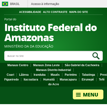
BRASIL
Acesso à informação
ACESSIBILIDADE
ALTO CONTRASTE
MAPA DO SITE
Portal do
Instituto Federal do
Amazonas
MINISTÉRIO DA DA EDUCAÇÃO
Search Site
Sea
Manaus Centro
Manaus Zona Leste
São Gabriel da Cachoeira
Manaus Distrito Industrial
Coari
Lábrea
Iranduba
Maués
Parintins
Tabatinga
Pres
Figueiredo
Itacoatiara
Humaitá
Manacapuru
Eirunepé
Tefé
do Acre