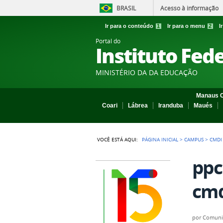
BRASIL
Acesso à informação
Ir para o conteúdo
1
Ir para o menu
2
I
Portal do
Instituto Fed
MINISTÉRIO DA DA EDUCAÇÃO
Manaus C
Coari
Lábrea
Iranduba
Maués
VOCÊ ESTÁ AQUI:
PÁGINA INICIAL
>
CAMPUS
>
CMDI
ppc
cmd
por
Comuni