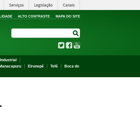
Serviços
Legislação
Canais
LIDADE
ALTO CONTRASTE
MAPA DO SITE
Search Site
Search Site
Twitter
Facebook
YouTube
Industrial
Manacapuru
Eirunepé
Tefé
Boca do
-