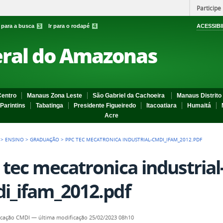
Participe
r para a busca
3
Ir para o rodapé
4
ACESSIBI
eral do Amazonas
entro
Manaus Zona Leste
São Gabriel da Cachoeira
Manaus Distrito 
Parintins
Tabatinga
Presidente Figueiredo
Itacoatiara
Humaitá
Acre
>
ENSINO
>
GRADUAÇÃO
>
PPC TEC MECATRONICA INDUSTRIAL-CMDI_IFAM_2012.PDF
 tec mecatronica industrial
i_ifam_2012.pdf
cação CMDI
—
última modificação
25/02/2023 08h10