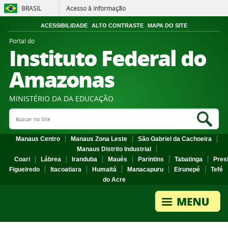
BRASIL
Acesso à informação
ACESSIBILIDADE
ALTO CONTRASTE
MAPA DO SITE
Portal do
Instituto Federal do
Amazonas
MINISTÉRIO DA DA EDUCAÇÃO
Search Site
Sea
Manaus Centro
Manaus Zona Leste
São Gabriel da Cachoeira
Manaus Distrito Industrial
Coari
Lábrea
Iranduba
Maués
Parintins
Tabatinga
Pres
Figueiredo
Itacoatiara
Humaitá
Manacapuru
Eirunepé
Tefé
do Acre