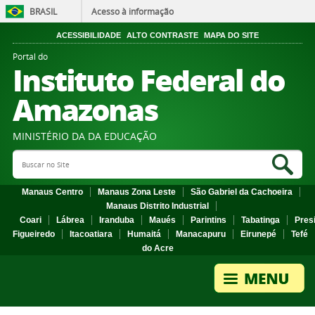
BRASIL
Acesso à informação
ACESSIBILIDADE
ALTO CONTRASTE
MAPA DO SITE
Portal do
Instituto Federal do
Amazonas
MINISTÉRIO DA DA EDUCAÇÃO
Search Site
Sea
Manaus Centro
Manaus Zona Leste
São Gabriel da Cachoeira
Manaus Distrito Industrial
Coari
Lábrea
Iranduba
Maués
Parintins
Tabatinga
Pres
Figueiredo
Itacoatiara
Humaitá
Manacapuru
Eirunepé
Tefé
do Acre