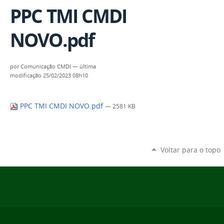
PPC TMI CMDI
NOVO.pdf
por
Comunicação CMDI
—
última
modificação
25/02/2023 08h10
PPC TMI CMDI NOVO.pdf
— 2581 KB
Voltar para o topo