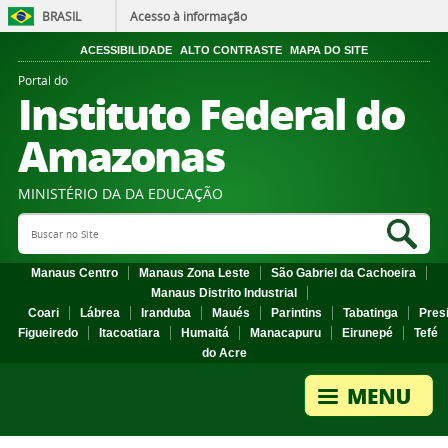
BRASIL
Acesso à informação
ACESSIBILIDADE
ALTO CONTRASTE
MAPA DO SITE
Portal do
Instituto Federal do
Amazonas
MINISTÉRIO DA DA EDUCAÇÃO
Search Site
Sea
Manaus Centro
Manaus Zona Leste
São Gabriel da Cachoeira
Manaus Distrito Industrial
Coari
Lábrea
Iranduba
Maués
Parintins
Tabatinga
Pres
Figueiredo
Itacoatiara
Humaitá
Manacapuru
Eirunepé
Tefé
do Acre