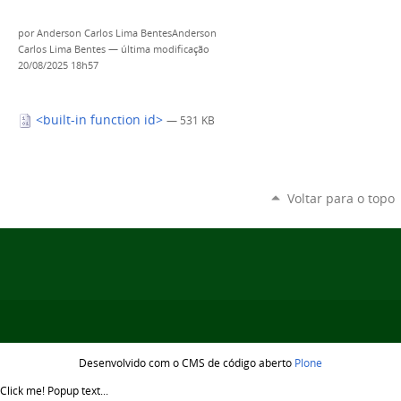
por
Anderson Carlos Lima BentesAnderson
Carlos Lima Bentes
—
última modificação
20/08/2025 18h57
<built-in function id>
— 531 KB
Voltar para o topo
Desenvolvido com o CMS de código aberto
Plone
Click me!
Popup text...