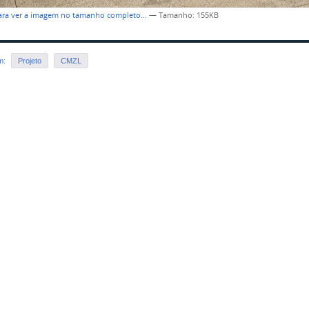
para ver a imagem no tamanho completo…
—
Tamanho
: 155KB
em:
Projeto
CMZL