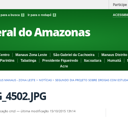
Participe
r para a busca
3
Ir para o rodapé
4
ACESSIBI
eral do Amazonas
entro
Manaus Zona Leste
São Gabriel da Cachoeira
Manaus Distrito 
Parintins
Tabatinga
Presidente Figueiredo
Itacoatiara
Humaitá
Acre
US MANAUS - ZONA LESTE
>
NOTÍCIAS
>
SEGUNDO DIA PROJETO SOBRE DROGAS COM ESTUD
_4502.JPG
cação cmzl
—
última modificação
15/10/2015 13h14