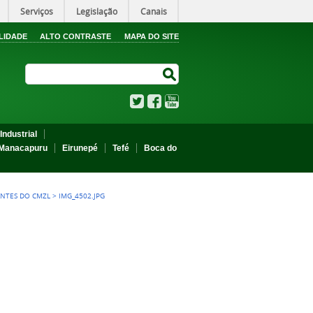
Serviços
Legislação
Canais
LIDADE
ALTO CONTRASTE
MAPA DO SITE
Search Site
Search Site
Twitter
Facebook
YouTube
Industrial
Manacapuru
Eirunepé
Tefé
Boca do
ANTES DO CMZL
>
IMG_4502.JPG