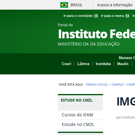
BRASIL
Acesso à informação
Ir para o conteúdo
1
Ir para o menu
2
I
Portal do
Instituto Fed
MINISTÉRIO DA DA EDUCAÇÃO
Manaus C
Coari
Lábrea
Iranduba
Maués
VOCÊ ESTÁ AQUI:
PÁGINA INICIAL
>
CAMPUS
>
CAMP
IMG
ESTUDE NO CMZL
Cursos do IFAM
por
Comuni
Estude no CMZL