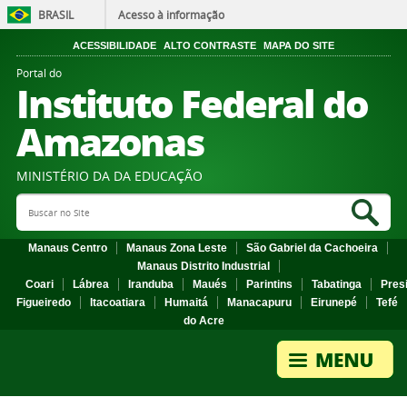
BRASIL
Acesso à informação
ACESSIBILIDADE
ALTO CONTRASTE
MAPA DO SITE
Portal do
Instituto Federal do
Amazonas
MINISTÉRIO DA DA EDUCAÇÃO
Search Site
Sea
Manaus Centro
Manaus Zona Leste
São Gabriel da Cachoeira
Manaus Distrito Industrial
Coari
Lábrea
Iranduba
Maués
Parintins
Tabatinga
Pres
Figueiredo
Itacoatiara
Humaitá
Manacapuru
Eirunepé
Tefé
do Acre